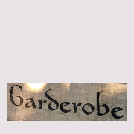
Den warmen Umhang oder das Fell braucht ihr erst am späten Abend wieder,
wenn es kühler wird? Ihr wollt Tanzen, doch wohin mir euren Sachen? Eure neu
eingekauften Schätze wollt ihr sicher unterbringen? Euren Korb mögt ihr
sowieso nicht den ganzen Tag über den Markt schleppen?
Die Garderobe macht euch das Leben leichter!
Zum Festival-Mediaval steht euch natürlich wieder die bewährte Garderobe zur
Verfügung. Damit genießt ihr ein buchstäblich unbeschwertes Festival-Erlebnis:
in unserem Garderobenzelt könnt ihr für nur 2,50 Euro Kleidung und
Gepäckstücke aller Art lagern. Und selbstverständlich laden wir auch gerne eure
elektronischen Geräte (bringt bitte möglichst eigene Kabel und Stecker mit).
Preis: 2,50,- Euro je Gaderobenmarke