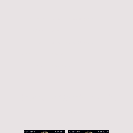
Gruftimusik
Festival-Mediaval 2010
galerie
Streiflicht
galerie
Spin.de
Festival-Mediaval 2010
galerie
Die Glasbläserei
Private
galerie
Cruz
Private
galerie
Timetable Gothic Special
2025
Hier findet ihr die Bühnenpläne von 2025