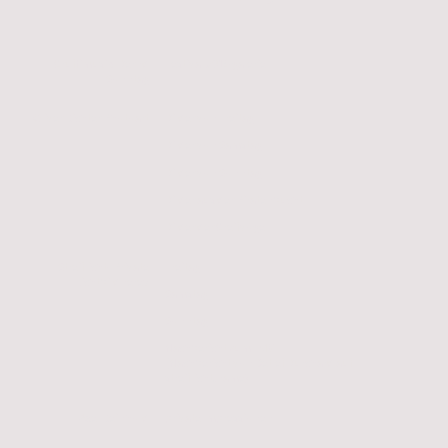
Gruftimusik- Bernd
Festival 2015
galerie
Sonntag
Oliver Richter Photoart
Bilder von
Freitag
Bilder von
Samstag
Bilder von
Sonntag
Bilder aus der
Piratenbucht
Bilder der
Greifvögel
Streiflicht- Private
Freitag
Lichtbildnerey
Samstag
Sonntag
Nachbericht zum FMVIII
(Nachbericht von Detlef Burchard auf
streiflicht.name)
Axel Reinhold
private
Impressionen