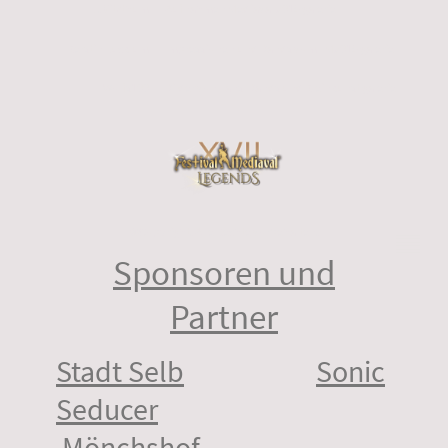
J. Vitzthum
Aufnahmen Mediaval 2015
galerie
Kerstin Lucklum
Impressionen und Bands vom FM2015
galerie
Wolfs100
Bilder von Fans, Bands und Kleinkunst
galerie
©Copyright. Alle Rechte vorbehalten.
Sponsoren und
Partner
Stadt Selb
Sonic
Seducer
Mönchshof