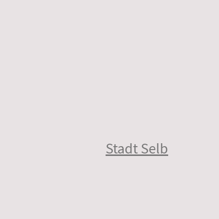
Stadt Selb