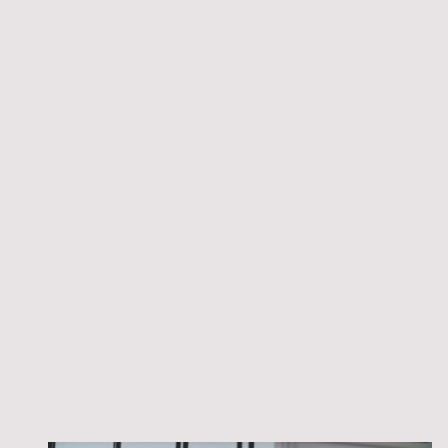
Im Sommer 2014 drehten
Steve’n’Seagulls
auf einer Farm in Finnland drei
Live-Musikvideos.
Das zweite davon – ihre ebenso frische wie unkonventionelle Interpretation
des AC/DC-Klassikers
„Thunderstruck“
– eroberte das Internet im Sturm.
Plötzlich fand sich diese außergewöhnliche Band auf Welttournee wieder,
veröffentlichte Album um Album und kombinierte musikalische Stile auf eine
bis dahin ungesehene Art.
Alle bisherigen vier Studioalben von Steve’n’Seagulls erreichten
Chartplatzierungen in Finnland sowie in den
Billboard Bluegrass Charts
.
2025 erscheint schließlich das lang erwartete fünfte Album
„The Dark Side of
the Moo“
, das nach einer intensiven Festivalsaison mit einer ausgedehnten
Europa-Tour gefeiert wird.
Allein auf YouTube verzeichnen die Musikvideos der Band inzwischen fast
346
Millionen Aufrufe
.
Steve’n’Seagulls standen bereits auf einigen der größten Festivalbühnen der
Welt, darunter
Wacken Open Air
,
Les Rencontres Trans Musicales
,
Nova Rock
und
Sweden Rock
.
In über
30 Ländern auf vier Kontinenten
haben sie ihr Publikum begeistert –
von kleinen Clubs bis hin zu großen Festivalproduktionen.
Und der Flug geht weiter.
Steve'n'Seagulls spielen am Samstag den 12.09.2026